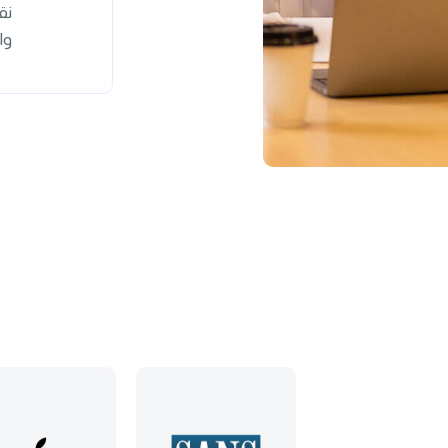
نق
وا