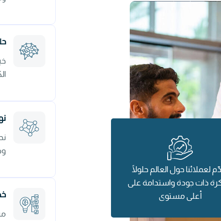
حل
خب
ال
نه
نح
وح
ّم لعملائنا حول العالم حلولًا
رة ذات جودة واستدامة على
خد
أعلى مستوى
من