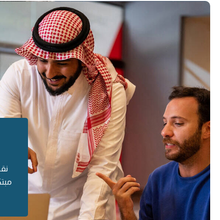
نقد
مبتك