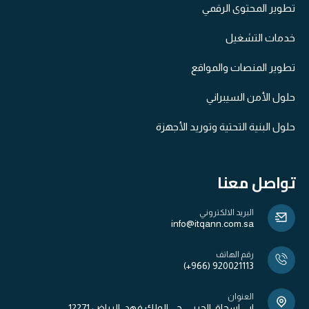
تطوير المحتوى الرقمي
خدمات التشغيل
تطوير المنصات والمواقع
حلول الأمن السيبراني
حلول البنية التحتية وتوريد الأجهزة​
تواصل معنا
البريد الالكتروني
info@itqann.com.sa
رقم الهاتف
(+966) 920021113
العنوان
ابي اسحاق الحربي, حي الملك فهد, الرياض 12271